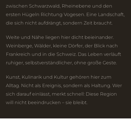
zwischen Schwarzwald, Rheinebene und den
ersten Hügeln Richtung Vogesen. Eine Landschaft,
die sich nicht aufdrängt, sondern Zeit braucht.
Weite und Nähe liegen hier dicht beieinander.
Weinberge, Wälder, kleine Dörfer, der Blick nach
Frankreich und in die Schweiz. Das Leben verläuft
ruhiger, selbstverständlicher, ohne große Geste.
Kunst, Kulinarik und Kultur gehören hier zum
Alltag. Nicht als Ereignis, sondern als Haltung. Wer
sich darauf einlässt, merkt schnell: Diese Region
will nicht beeindrucken – sie bleibt.