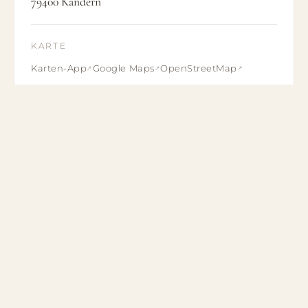
79400 Kandern
KARTE
Karten-App
Google Maps
OpenStreetMap